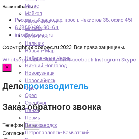
Магас
Наши контакты
Майкоп
Россия, г. Краснодар, просп. Чекистов 38, офис 451
Махачкала
8 (800) 101-90-64
Москва
info@obspec.ru
Мурманск
Нальчик
Copyright @ obspec.ru 2023. Все права защищены.
Нарьян-Мар
Набережные Челны
Whatsapp
Viber
Telegram
Facebook
Instagram
Skype
Нижний Новгород
Новокузнецк
Закрыть
Новосибирск
Дело
производитель
Омск
Орел
Оренбург
Заказ обратного звонка
Пенза
Пермь
Телефон
Петрозаводск
Петропавловск-Камчатский
Согласие