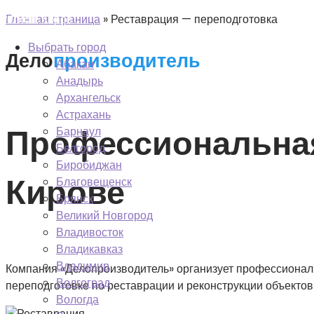
Перейти
Регион: Киров
Главная страница
»
Реставрация — переподготовка
к
Выбрать город
содержимому
Дело
производитель
Абакан
Анадырь
Архангельск
Астрахань
Профессиональная
Барнаул
Белгород
Биробиджан
Кирове
Благовещенск
Брянск
Великий Новгород
Владивосток
Владикавказ
Владимир
Компания «Делопроизводитель» организует профессионал
Волгоград
переподготовке по реставрации и реконструкции объектов
Вологда