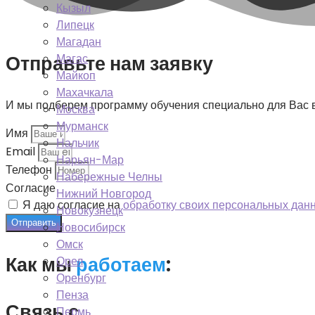
Кызыл
Липецк
Магадан
Отправьте нам заявку
Магас
Майкоп
Махачкала
И мы подберем программу обучения специально для Вас
Москва
Мурманск
Имя
Нальчик
Email
Нарьян-Мар
Телефон
Набережные Челны
Согласие
Нижний Новгород
Я даю согласие на
обработку своих персональных дан
Новокузнецк
Отправить
Новосибирск
Омск
Как мы
работаем
:
Орел
Оренбург
Пенза
Связь с
Пермь