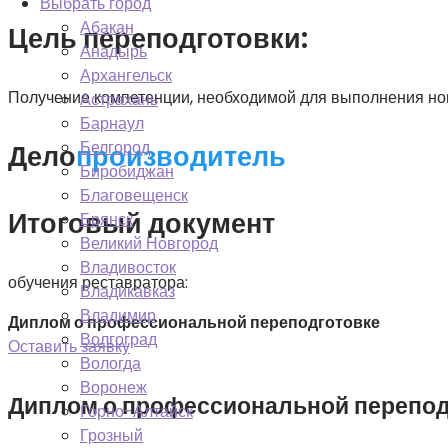
Выбрать город
Абакан
Цель переподготовки:
Анадырь
Архангельск
Получение компетенции, необходимой для выполнения но
Астрахань
Барнаул
Белгород
Дело
производитель
Биробиджан
Благовещенск
Итоговый документ
Брянск
Великий Новгород
Владивосток
обучения реставратора:
Владикавказ
Владимир
Диплом о профессиональной переподготовке
Волгоград
Оставить заявку
Вологда
Воронеж
Диплом о профессиональной перепод
Горно-Алтайск
Грозный