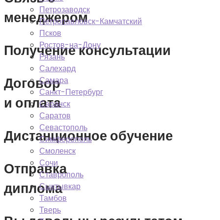
Петрозаводск
менеджером
Петропавловск-Камчатский
Псков
Ростов-на-Дону
Получение консультации
Рязань
Салехард
Договор
Самара
Санкт-Петербург
и оплата
Саранск
Саратов
Севастополь
Дистанционное обучение
Симферополь
Смоленск
Сочи
Отправка
Ставрополь
диплома
Сыктывкар
Тамбов
Тверь