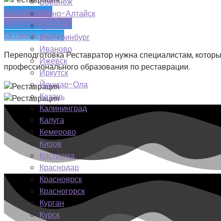
Воронеж
О программе
Горно-Алтайск
Цены на обучение
Грозный
Оставить заявку
Екатеринбург
Иваново
Переподготовка Реставратор нужна специалистам, которы
Ижевск
профессионального образования по реставрации.
Иркутск
Йошкар-Ола
Казань
Калининград
Калуга
Кемерово
Киров
Кострома
Краснодар
Красноярск
Красногорск
Курган
Курск