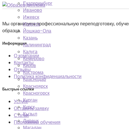
Екатеринбург
Иваново
Ижевск
Мы организуем профессиональную переподготовку, обуче
Иркутск
образца.
Йошкар-Ола
Казань
Информация
Калининград
Калуга
О компании
Кемерово
Контакты
Киров
Отзывы
Кострома
Политика конфиденциальности
Краснодар
Красноярск
Быстрые ссылки
Красногорск
Курган
Услуги
Курск
Оставить заявку
Кызыл
Статьи
Липецк
Программы обучения
Магадан