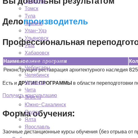
Вы довольны результатом
Тольятти
Томск
Тула
Дело
производитель
Тюмень
Улан-Удэ
Ульяновск
Профессиональная переподгото
Уфа
Хабаровск
Ханты-Мансийск
Наименование программ
Кол
Чебоксары
Реконструкция реставрация архитектурного наследия
825
Челябинск
Черкесск
Есть и
ДРУГИЕ ПРОГРАММЫ
в области переподготовки п
Чита
Получить консультацию
Элиста
Южно-Сахалинск
Форма обучения:
Якутск
Ялта
Ярославль
Заочные дистанционные курсы обучения (без отрыва от п