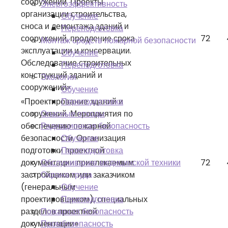
сооружений. Проекты
Энергоэффективность
организации строительства,
Обучение
сноса и демонтажа зданий и
Переподготовка
сооружений, продление срока
72
Монтаж средств пожарной безопасности
эксплуатации и консервации.
Обучение
Обследование строительных
Переподготовка
конструкций зданий и
Экология
сооружений»
Обучение
«Проектирование зданий и
Переподготовка
сооружений. Мероприятия по
Опасные отходы
обеспечению пожарной
Радиационная безопасность
безопасности. Организация
Обучение
подготовки проектной
Переподготовка
документации привлекаемым
72
Обслуживание медицинской техники
застройщиком или заказчиком
Охрана труда
(генеральным
Обучение
проектировщиком), специальных
Переподготовка
разделов проектной
Пожарная безопасность
документации»
Промбезопасность