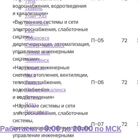
Тула
водоснабжения, водоотведения
Тюмень
и канализации»
Улан-Удэ
«Внутренние системы и сети
Ульяновск
электроснабжения, слаботочные
Уфа
системы,
Хабаровск
П-05
72
диспетчеризация, автоматизация,
Ханты-Мансийск
управление инженерными
Чебоксары
системами»
Челябинск
«Наружные инженерные
Черкесск
системы отопления, вентиляции,
Чита
теплогазоснабжения,
П-06
72
Элиста
водоснабжения
Южно-Сахалинск
и водоотведения»
Якутск
Ялта
«Наружные системы и сети
Ярославль
электроснабжения, слаботочные
системы,
П-07
72
Работаем: с 8:00 до 20:00 по МСК
диспетчеризация, автоматизация,
управление инженерными