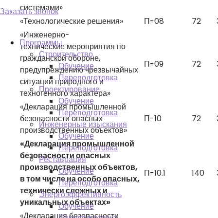
системами»
Заказать звонок
«Технологические решения»
П-08
72
«Инженерно-
Программы
технические мероприятия по
Строительство
гражданской обороне,
П-09
72
Обучение
предупреждению чрезвычайных
Переподготовка
ситуаций природного и
Проектирование
техногенного характера»
Обучение
«Декларация промышленной
Переподготовка
безопасности опасных
П-10
72
Инженерные изыскания
производственных объектов»
Обучение
«Декларация промышленной
Переподготовка
безопасности опасных
Реставрация
производственных объектов,
Обучение
П-10.1
140
в том числе на особо опасных,
Переподготовка
технически сложных и
Энергоэффективность
уникальных объектах»
Обучение
«Декларация безопасности
Переподготовка