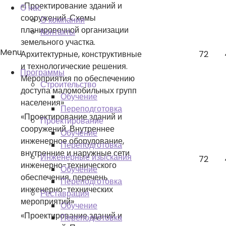
«Проектирование зданий и
О нас
сооружений. Схемы
О компании
планировочной организации
Контакты
земельного участка.
Menu
Архитектурные, конструктивные
72
и технологические решения.
Программы
Мероприятия по обеспечению
Строительство
доступа маломобильных групп
Обучение
населения»
Переподготовка
«Проектирование зданий и
Проектирование
сооружений. Внутреннее
Обучение
инженерное оборудование,
Переподготовка
внутренние и наружные сети
Инженерные изыскания
72
инженерно-технического
Обучение
обеспечения, перечень
Переподготовка
инженерно-технических
Реставрация
мероприятий»
Обучение
«Проектирование зданий и
Переподготовка