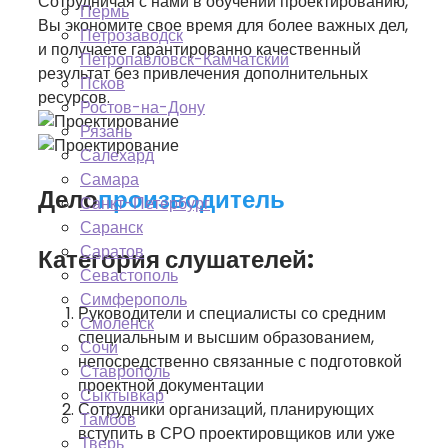
Сотрудничая с нами в обучении проектированию,
Пермь
Вы экономите свое время для более важных дел,
Петрозаводск
и получаете гарантированно качественный
Петропавловск-Камчатский
результат без привлечения дополнительных
Псков
ресурсов.
Ростов-на-Дону
Рязань
Салехард
Самара
Дело
производитель
Санкт-Петербург
Саранск
Саратов
Категория слушателей:
Севастополь
Симферополь
Руководители и специалисты со средним
Смоленск
специальным и высшим образованием,
Сочи
непосредственно связанные с подготовкой
Ставрополь
проектной документации
Сыктывкар
Сотрудники организаций, планирующих
Тамбов
вступить в СРО проектировщиков или уже
Тверь