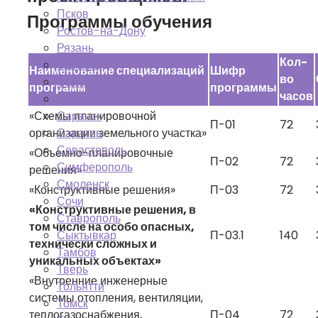
Псков
Программы обучения
Ростов-на-Дону
Рязань
Кол-
Салехард
Наименование специализаций
Шифр
во
Самара
программ
программы
часов
Санкт-Петербург
«Схемы планировочной
Саранск
П-01
72
организации земельного участка»
Саратов
Севастополь
«Объемно-планировочные
П-02
72
Симферополь
решения»
Смоленск
«Конструктивные решения»
П-03
72
Сочи
«Конструктивные решения, в
Ставрополь
том числе на особо опасных,
П-03.1
140
Сыктывкар
технически сложных и
Тамбов
уникальных объектах»
Тверь
«Внутренние инженерные
Тольятти
системы отопления, вентиляции,
Томск
теплогазоснабжения,
П-04
72