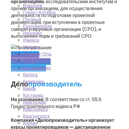
организациям
, исследовательским институтам и
Воронеж
прочим организациям, для осуществления
Горно-Алтайск
деятельности по подготовке проектной
Грозный
документации, при вступлении в проектные
Екатеринбург
саморегулируемые организации (СРО), и
Иваново
выполнения норм и требований СРО
Ижевск
Иркутск
Йошкар-Ола
О программе
Казань
Цены на обучение
Калининград
Оставить заявку
Калуга
Кемерово
Дело
производитель
Киров
Кострома
На основании:
В соответствии со ст. 55.5
Краснодар
Градостроительного кодекса РФ
Красноярск
Красногорск
Компания «Делопроизводитель» организует
Курган
курсы проектировщиков — дистанционное