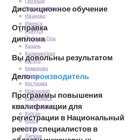
Грозный
Дистанционное обучение
Екатеринбург
Иваново
Ижевск
Отправка
Иркутск
диплома
Йошкар-Ола
Казань
Калининград
Вы довольны результатом
Калуга
Кемерово
Дело
производитель
Киров
Кострома
Краснодар
Программы повышения
Красноярск
квалификации для
Красногорск
Курган
регистрации в Национальный
Курск
реестр специалистов в
Кызыл
Липецк