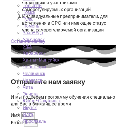
являющихся участниками
Тольятти
саморегулируемых организаций
Томск
Индивидуальные предприниматели, для
Тула
вступления в СРО или имеющие статус
Тюмень
члена саморегулируемой организации
Улан-Удэ
Ульяновск
Оставить заявку
Уфа
Хабаровск
Ханты-Мансийск
Чебоксары
Челябинск
Отправьте нам заявку
Черкесск
Чита
Элиста
И мы подберем программу обучения специально
Южно-Сахалинск
для Вас в ближайшее время
Якутск
Ялта
Имя
Ярославль
Email