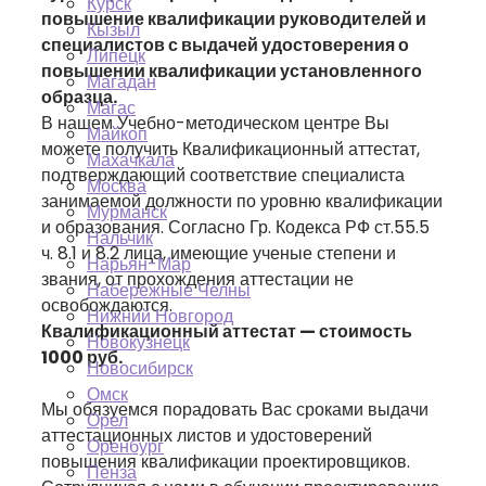
Курск
повышение квалификации руководителей и
Кызыл
специалистов с выдачей удостоверения о
Липецк
повышении квалификации установленного
Магадан
образца.
Магас
В нашем Учебно-методическом центре Вы
Майкоп
можете получить Квалификационный аттестат,
Махачкала
подтверждающий соответствие специалиста
Москва
занимаемой должности по уровню квалификации
Мурманск
и образования. Согласно Гр. Кодекса РФ ст.55.5
Нальчик
ч. 8.1 и 8.2 лица, имеющие ученые степени и
Нарьян-Мар
звания, от прохождения аттестации не
Набережные Челны
освобождаются.
Нижний Новгород
Квалификационный аттестат — стоимость
Новокузнецк
1000 руб.
Новосибирск
Омск
Мы обязуемся порадовать Вас сроками выдачи
Орел
аттестационных листов и удостоверений
Оренбург
повышения квалификации проектировщиков.
Пенза