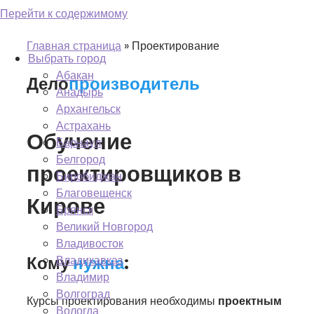
Перейти к содержимому
Регион: Киров
Главная страница
»
Проектирование
Выбрать город
Абакан
Дело
производитель
Анадырь
Архангельск
Астрахань
Обучение
Барнаул
Белгород
проектировщиков в
Биробиджан
Благовещенск
Кирове
Брянск
Великий Новгород
Владивосток
Кому
нужна
:
Владикавказ
Владимир
Волгоград
Курсы проектирования необходимы
проектным
Вологда